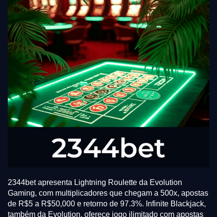
2344bet apresenta Lightning Roulette da Evolution
Gaming, com multiplicadores que chegam a 500x, apostas
de R$5 a R$50,000 e retorno de 97.3%. Infinite Blackjack,
também da Evolution, oferece jogo ilimitado com apostas