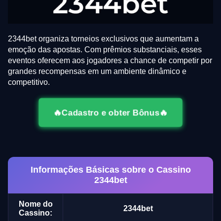
2344bet organiza torneios exclusivos que aumentam a
emoção das apostas. Com prêmios substanciais, esses
eventos oferecem aos jogadores a chance de competir por
grandes recompensas em um ambiente dinâmico e
competitivo.
🔥Cadastro e obter Bônus🔥
Informações Básicas sobre o Cassino
2344bet
Nome do
2344bet
Cassino: