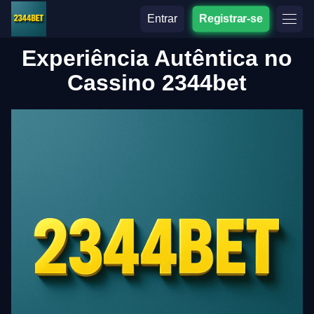
Entrar
Registrar-se
Experiência Autêntica no
Cassino 2344bet