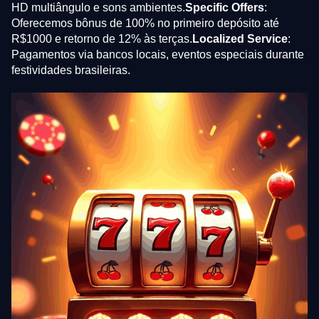
HD multiângulo e sons ambientes.
Specific Offers
:
Oferecemos bônus de 100% no primeiro depósito até
R$1000 e retorno de 12% às terças.
Localized Service
:
Pagamentos via bancos locais, eventos especiais durante
festividades brasileiras.