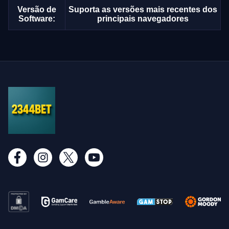
Versão de
Suporta as versões mais recentes dos
Software:
principais navegadores