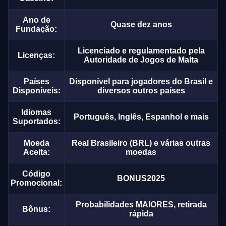
Ano de
Quase dez anos
Fundação:
Licenciado e regulamentado pela
Licenças:
Autoridade de Jogos de Malta
Países
Disponível para jogadores do Brasil e
Disponíveis:
diversos outros países
Idiomas
Português, Inglês, Espanhol e mais
Suportados:
Moeda
Real Brasileiro (BRL) e várias outras
Aceita:
moedas
Código
BONUS2025
Promocional:
Probabilidades MAIORES, retirada
Bônus:
rápida