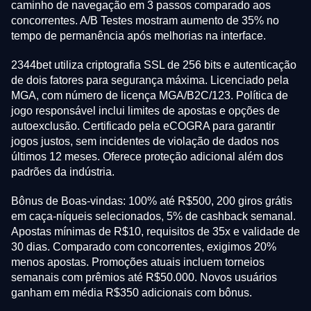
caminho de navegação em 3 passos comparado aos
concorrentes. A/B Testes mostram aumento de 35% no
tempo de permanência após melhorias na interface.
2344bet utiliza criptografia SSL de 256 bits e autenticação
de dois fatores para segurança máxima. Licenciado pela
MGA, com número de licença MGA/B2C/123. Política de
jogo responsável inclui limites de apostas e opções de
autoexclusão. Certificado pela eCOGRA para garantir
jogos justos, sem incidentes de violação de dados nos
últimos 12 meses. Oferece proteção adicional além dos
padrões da indústria.
Bônus de Boas-vindas: 100% até R$500, 200 giros grátis
em caça-níqueis selecionados, 5% de cashback semanal.
Apostas mínimas de R$10, requisitos de 35x e validade de
30 dias. Comparado com concorrentes, exigimos 20%
menos apostas. Promoções atuais incluem torneios
semanais com prêmios até R$50.000. Novos usuários
ganham em média R$350 adicionais com bônus.