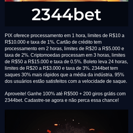
PIX oferece processamento em 1 hora, limites de R$10 a
R$10.000 e taxa de 1%. Cartão de crédito tem
processamento em 2 horas, limites de R$20 a R$5.000 e
taxa de 2%. Criptomoedas processam em 3 horas, limites
de R$50 a R$15.000 e taxa de 0.5%. Boleto leva 24 horas,
limites de R$20 a R$3.000 e taxa de 3%. 2344bet tem
saques 30% mais rápidos que a média da indústria. 95%
dos usuários estão satisfeitos com a velocidade de saque.
Aproveite! Ganhe 100% até R$500 + 200 giros grátis com
2344bet. Cadastre-se agora e não perca essa chance!